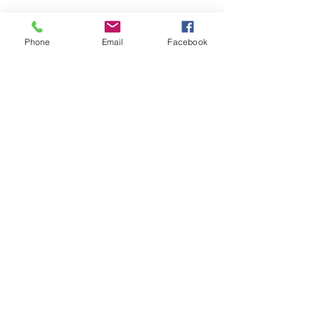
Phone
Email
Facebook
info@schillysangelshop.de