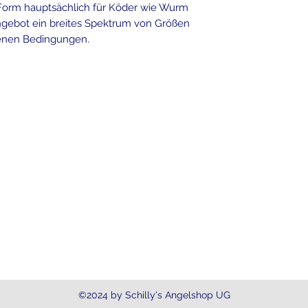
orm hauptsächlich für Köder wie Wurm
gebot ein breites Spektrum von Größen
denen Bedingungen.
Kontakt
info@schillysangelshop.de
Handy: 0 152 - 31 76 98 46
(zw
©2024 by Schilly's Angelshop UG