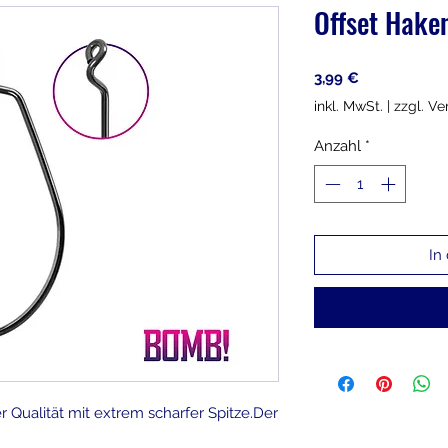
Offset Haken
Preis
3,99 €
inkl. MwSt.
|
zzgl. V
Anzahl
*
In
ualität mit extrem scharfer Spitze.Der