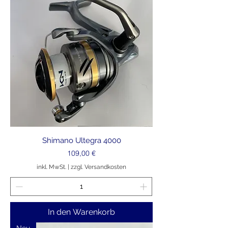
Shimano Ultegra 4000
Preis
109,00 €
inkl. MwSt.
|
zzgl. Versandkosten
In den Warenkorb
Neu