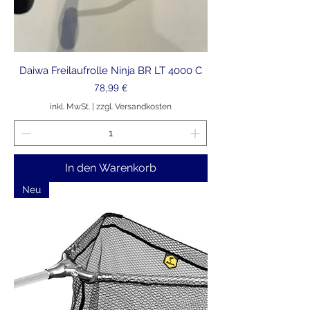
Daiwa Freilaufrolle Ninja BR LT 4000 C
Preis
78,99 €
inkl. MwSt.
|
zzgl. Versandkosten
In den Warenkorb
Neu