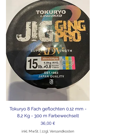
Tokuryo 8 Fach geflochten 0,12 mm -
8,2 Kg - 300 m Farbewechselt
Preis
36,00 €
inkl. MwSt.
|
zzgl. Versandkosten