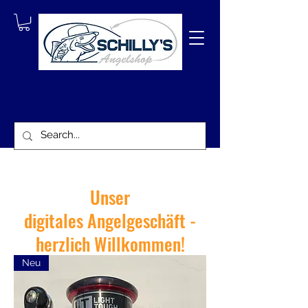
Unser
digitales Angelgeschäft -
herzlich Willkommen!
Neu