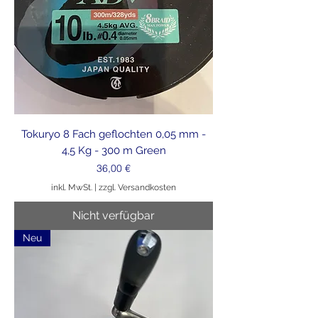
Tokuryo 8 Fach geflochten 0,05 mm -
4,5 Kg - 300 m Green
Preis
36,00 €
inkl. MwSt.
|
zzgl. Versandkosten
Nicht verfügbar
Neu