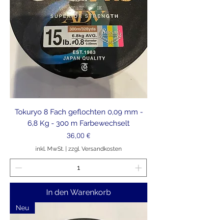
Tokuryo 8 Fach geflochten 0,09 mm -
6,8 Kg - 300 m Farbewechselt
Preis
36,00 €
inkl. MwSt.
|
zzgl. Versandkosten
In den Warenkorb
Neu