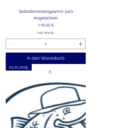
Selbstlernerprogramm zum
Angelschein
Preis
119,00 €
inkl. MwSt.
In den Warenkorb
01.01.2025