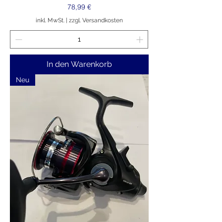
Preis
78,99 €
inkl. MwSt.
|
zzgl. Versandkosten
In den Warenkorb
Neu