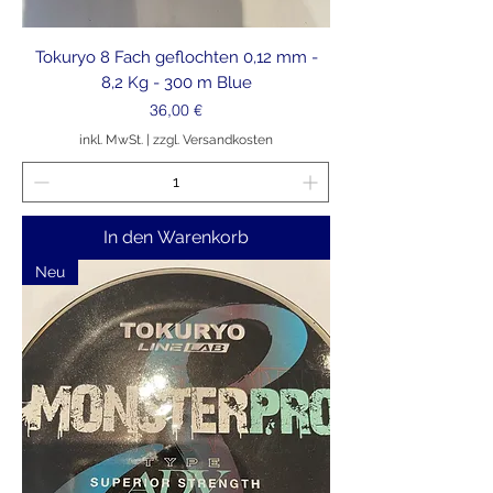
Tokuryo 8 Fach geflochten 0,12 mm -
8,2 Kg - 300 m Blue
Preis
36,00 €
inkl. MwSt.
|
zzgl. Versandkosten
In den Warenkorb
Neu