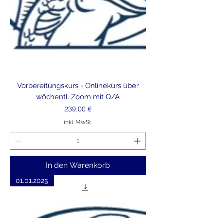
Vorbereitungskurs - Onlinekurs über
wöchentl. Zoom mit Q/A
Preis
239,00 €
inkl. MwSt.
In den Warenkorb
01.01.2025