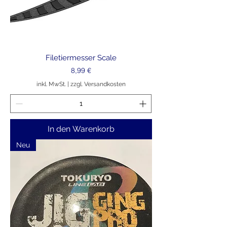
Filetiermesser Scale
Preis
8,99 €
inkl. MwSt.
|
zzgl. Versandkosten
In den Warenkorb
Neu