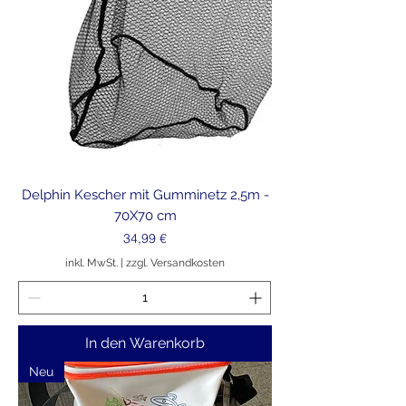
Delphin Kescher mit Gumminetz 2,5m -
70X70 cm
Preis
34,99 €
inkl. MwSt.
|
zzgl. Versandkosten
In den Warenkorb
Neu