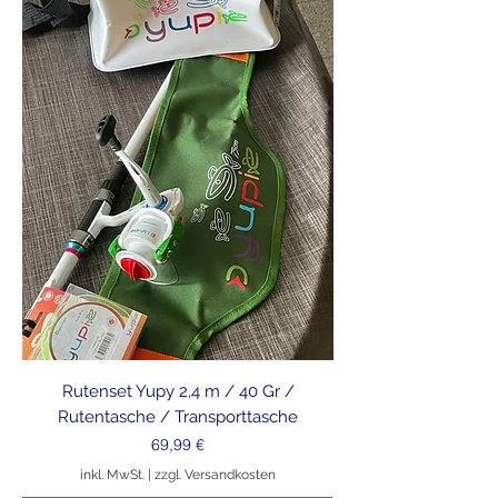
Rutenset Yupy 2,4 m / 40 Gr /
Rutentasche / Transporttasche
Preis
69,99 €
inkl. MwSt.
|
zzgl. Versandkosten