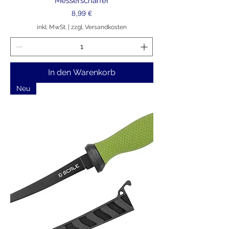
Messerschärfer
Preis
8,99 €
inkl. MwSt.
|
zzgl. Versandkosten
In den Warenkorb
Neu