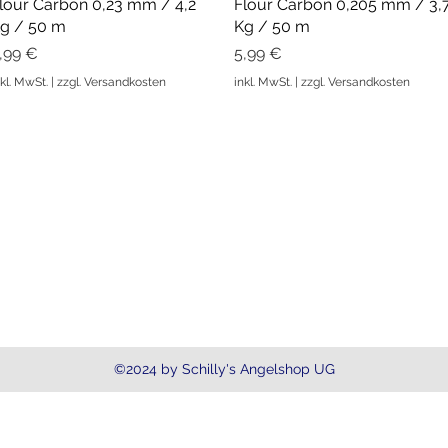
lour Carbon 0,23 mm / 4,2
Schnellansicht
Flour Carbon 0,205 mm / 3,
Schnellansicht
g / 50 m
Kg / 50 m
reis
Preis
,99 €
5,99 €
nkl. MwSt.
|
zzgl. Versandkosten
inkl. MwSt.
|
zzgl. Versandkosten
Kontakt
info@schillysangelshop.de
Handy: 0 152 - 31 76 98 46
(zw
©2024 by Schilly's Angelshop UG