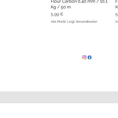
Flour Carbon 0,40 mm / 10,1
Schnellansicht
F
Kg / 50 m
K
Preis
P
5,99 €
5
inkl. MwSt.
|
zzgl. Versandkosten
i
Follow