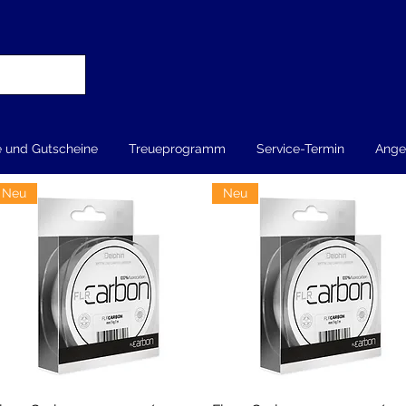
e und Gutscheine
Treueprogramm
Service-Termin
Ange
Neu
Neu