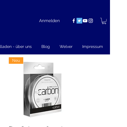
Anmelden
lladen - über uns
Blog
Welver
Impressum
Neu