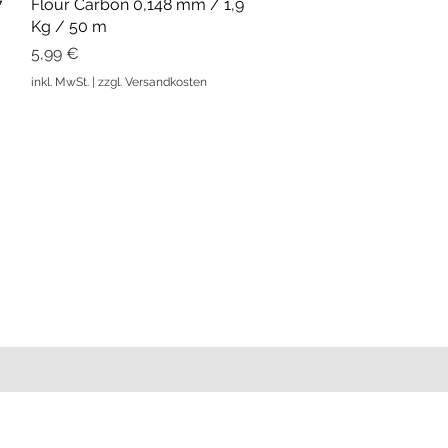
7
Flour Carbon 0,148 mm / 1,9
Schnellansicht
Kg / 50 m
Preis
5,99 €
inkl. MwSt.
|
zzgl. Versandkosten
Adresse
Klotinger-Heide 10
59514 Welver
. Klotingen und Flerke)