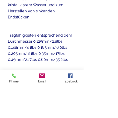
kristallklarem Wasser und zum
Herstellen von sinkenden
Endstücken.
Tragfähigkeiten entsprechend dem
Durchmesser:0.125mm/2.8lbs
0.148mm/4.1lbs 0.185mm/6.0lbs
0.205mm/8.1lbs 0.35mm/17lbs
0.45mm/21.7lbs 0.60mm/35.2lbs
Bitte beachten Sie: Begrenzter Faktor
für die Tragfähigkeit ist der Knoten.
Phone
Email
Facebook
Wenn Sie einen unerwünschten
Knoten auf Ihrer Leine bemerken,
schneiden Sie ihn sofort ab und
bauen Sie erneut ein neues Rig. Die
Art und Weise, wie Sie Ihren Knoten
bewegen, beeinflusst seine