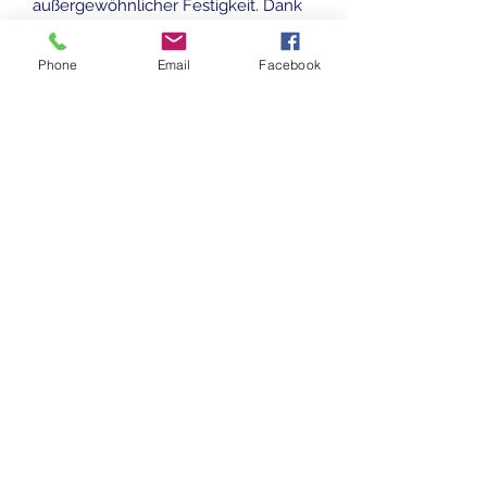
außergewöhnlicher Festigkeit. Dank
dieser Kombination aus einer breiten
Palette von Kombinationen von
Phone
Email
Facebook
Jigkopfgewichten und Hakengrößen
ist Ihre Wahl bei Jigs nun völlig frei.
Delphin BOMB!
info@schillysangelshop.de