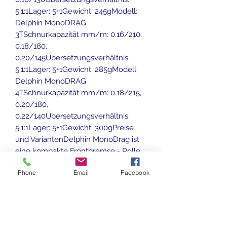
5.1:1Lager: 5+1Gewicht: 245gModell:
Delphin MonoDRAG
3TSchnurkapazität mm/m: 0.16/210,
0.18/180,
0.20/145Übersetzungsverhältnis:
5.1:1Lager: 5+1Gewicht: 285gModell:
Delphin MonoDRAG
4TSchnurkapazität mm/m: 0.18/215,
0.20/180,
0.22/140Übersetzungsverhältnis:
5.1:1Lager: 5+1Gewicht: 300gPreise
und VariantenDelphin MonoDrag ist
eine kompakte Frontbremse - Rolle,
die sich durch ein weiß-schwarzes
Phone
Email
Facebook
Design mit beeindruckenden
Goldelementen auszeichnet. Neben
dem frischen Design wird sie Sie
bestimmt mit dem idealen Verhältnis
von einem guten Preis und 100%iger