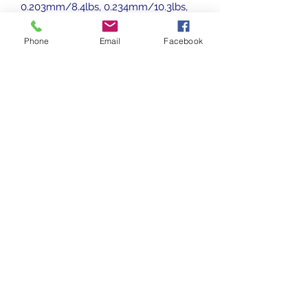
0.203mm/8.4lbs, 0.234mm/10.3lbs,
0.261mm/12.7lbs, 0.286mm/15lbs
Phone
Email
Facebook
info@schillysangelshop.de