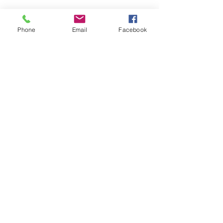
Phone
Email
Facebook
info@schillysangelshop.de