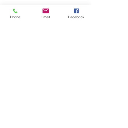
Phone
Email
Facebook
info@schillysangelshop.de